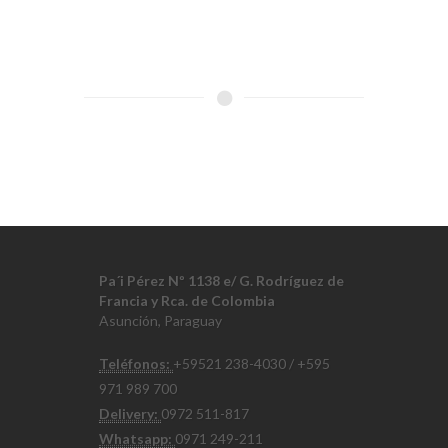
Pa´i Pérez Nº 1138 e/ G. Rodríguez de
Francia y Rca. de Colombia
Asunción, Paraguay
Teléfonos:
+59521 238-4030 / +595
971 989 700
Delivery:
0972 511-817
Whatsapp:
0971 249-211