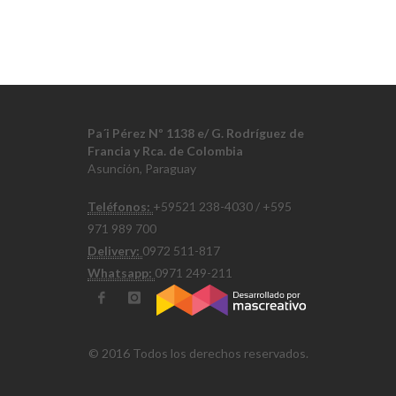
Pa´i Pérez Nº 1138 e/ G. Rodríguez de
Francia y Rca. de Colombia
Asunción, Paraguay
Teléfonos:
+59521 238-4030 / +595
971 989 700
Delivery:
0972 511-817
Whatsapp:
0971 249-211
© 2016 Todos los derechos reservados.