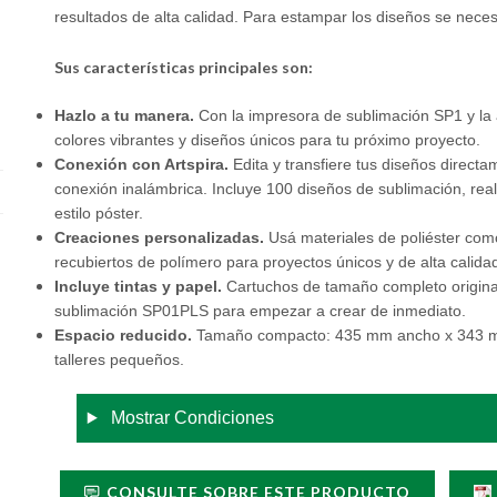
resultados de alta calidad. Para estampar los diseños se nece
Sus características principales son:
Hazlo a tu manera.
Con la impresora de sublimación SP1 y la ap
colores vibrantes y diseños únicos para tu próximo proyecto.
Conexión con Artspira.
Edita y transfiere tus diseños directa
conexión inalámbrica. Incluye 100 diseños de sublimación, re
estilo póster.
Creaciones personalizadas.
Usá materiales de poliéster com
recubiertos de polímero para proyectos únicos y de alta calida
Incluye tintas y papel.
Cartuchos de tamaño completo origina
sublimación SP01PLS para empezar a crear de inmediato.
Espacio reducido.
Tamaño compacto: 435 mm ancho x 343 mm 
talleres pequeños.
Mostrar Condiciones
CONSULTE SOBRE ESTE PRODUCTO