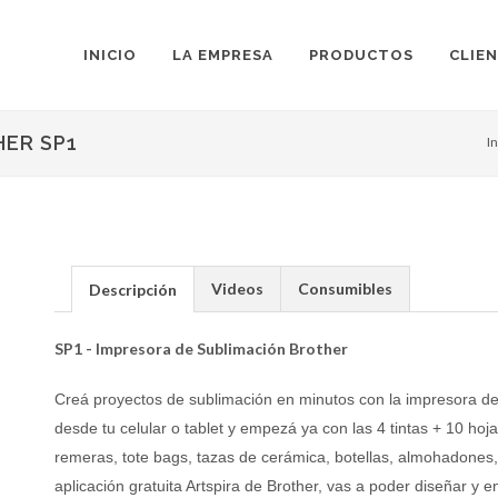
INICIO
LA EMPRESA
PRODUCTOS
CLIE
HER SP1
In
Videos
Consumibles
Descripción
SP1 - Impresora de Sublimación Brother
Creá proyectos de sublimación en minutos con la impresora de 
desde tu celular o tablet y empezá ya con las 4 tintas + 10 hoj
remeras, tote bags, tazas de cerámica, botellas, almohadone
aplicación gratuita Artspira de Brother, vas a poder diseñar y 