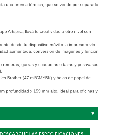
sita una prensa térmica, que se vende por separado.
p Artspira, llevá tu creatividad a otro nivel con
mente desde tu dispositivo móvil a la impresora vía
alidad aumentada, conversión de imágenes y función
o remeras, gorras y chaquetas o tazas y posavasos
d.
les Brother (47 ml/CMYBK) y hojas de papel de
profundidad x 159 mm alto, ideal para oficinas y
▼
DESCARGUE LAS ESPECIFICACIONES