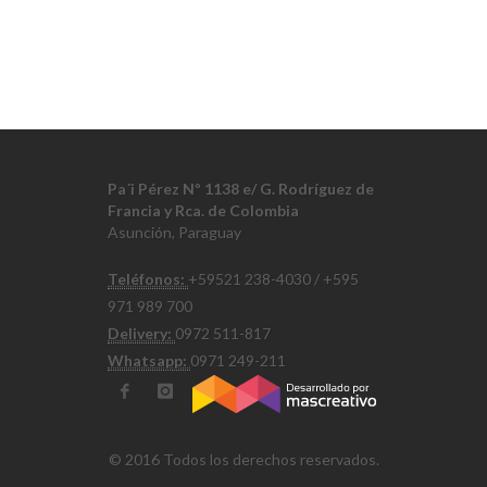
Pa´i Pérez Nº 1138 e/ G. Rodríguez de
Francia y Rca. de Colombia
Asunción, Paraguay
Teléfonos:
+59521 238-4030 / +595
971 989 700
Delivery:
0972 511-817
Whatsapp:
0971 249-211
© 2016 Todos los derechos reservados.