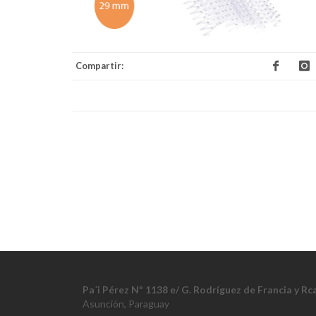
Compartir:
Pa´i Pérez Nº 1138 e/ G. Rodríguez de Francia y R
Asunción, Paraguay