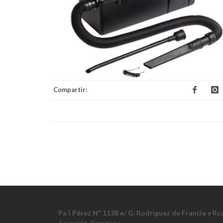
Compartir:
Pa´i Pérez Nº 1138 e/ G. Rodríguez de Francia y R
Asunción, Paraguay